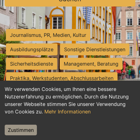
Journalismus, PR, Medien, Kultur
Ausbildungsplätze
Sonstige Dienstleistungen
Sicherheitsdienste
Management, Beratung
Praktika, Werkstudenten, Abschlussarbeiten
Wir verwenden Cookies, um Ihnen eine bessere
Personalwesen
Assistenz, Sekretariat
Nutzererfahrung zu ermöglichen. Durch die Nutzung
unserer Webseite stimmen Sie unserer Verwendung
Hilfskräfte, Aushilfs- und Nebenjobs
von Cookies zu.
Mehr Informationen
Einkauf, Logistik, Materialwirtschaft
Zustimmen
Weiterbildung, Studium, duale Ausbildung