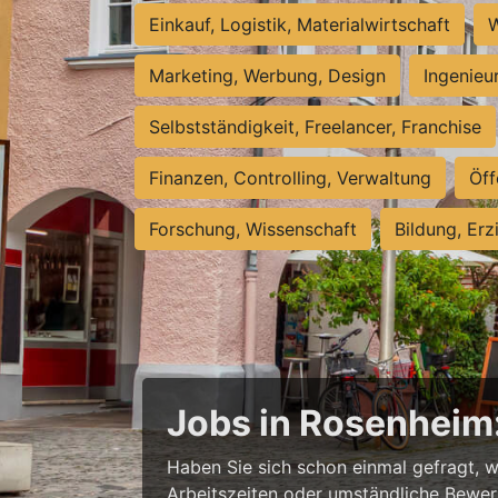
Einkauf, Logistik, Materialwirtschaft
W
Marketing, Werbung, Design
Ingenieu
Selbstständigkeit, Freelancer, Franchise
Finanzen, Controlling, Verwaltung
Öff
Forschung, Wissenschaft
Bildung, Erz
Jobs in Rosenheim: 
Haben Sie sich schon einmal gefragt, w
Arbeitszeiten oder umständliche Bewerb