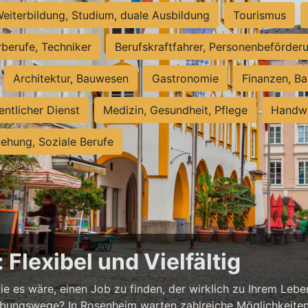
eiterbildung, Studium, duale Ausbildung
Tourismus
rberufe, Techniker
Berufskraftfahrer, Personenbeförder
Architektur, Bauwesen
Gastronomie
Finanzen, Ba
entlicher Dienst
Medizin, Gesundheit, Pflege
Handwe
iehung, Soziale Berufe
Flexibel und Vielfältig
ie es wäre, einen Job zu finden, der wirklich zu Ihrem Lebe
ungswege? In Rosenheim warten zahlreiche Möglichkeiten au