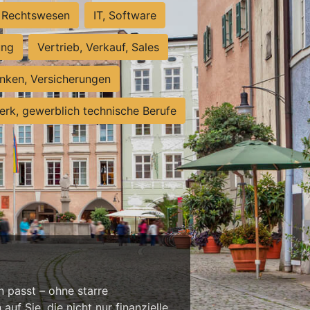
Rechtswesen
IT, Software
ung
Vertrieb, Verkauf, Sales
nken, Versicherungen
rk, gewerblich technische Berufe
n passt – ohne starre
f Sie, die nicht nur finanzielle