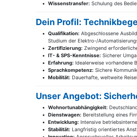
Wissenstransfer:
Schulung des Bedien
Dein Profil: Technikbeg
Qualifikation:
Abgeschlossene Ausbildu
Studium der Elektro-/Automatisierung
Zertifizierung:
Zwingend erforderliche 
IT- & SPS-Kenntnisse:
Sicherer Umgan
Erfahrung:
Idealerweise vorhandene B
Sprachkompetenz:
Sichere Kommunika
Mobilität:
Dauerhafte, weltweite Reiseb
Unser Angebot: Sicherhe
Wohnortunabhängigkeit:
Deutschland
Dienstwagen:
Bereitstellung eines F
Entwicklung:
Intensive betriebsintern
Stabilität:
Langfristig orientiertes Ans
Innovation:
Anspruchsvolles Arbeitsum