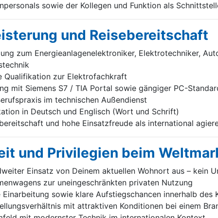
personals sowie der Kollegen und Funktion als Schnittstell
eisterung und Reisebereitschaft
ng zum Energieanlagenelektroniker, Elektrotechniker, Aut
stechnik
Qualifikation zur Elektrofachkraft
g mit Siemens S7 / TIA Portal sowie gängiger PC-Standa
erufspraxis im technischen Außendienst
tion in Deutsch und Englisch (Wort und Schrift)
ereitschaft und hohe Einsatzfreude als international agie
it und Privilegien beim Weltmar
weiter Einsatz von Deinem aktuellen Wohnort aus – kein U
irmenwagens zur uneingeschränkten privaten Nutzung
e Einarbeitung sowie klare Aufstiegschancen innerhalb des
tellungsverhältnis mit attraktiven Konditionen bei einem Br
feld mit modernster Technik im internationalen Kontext