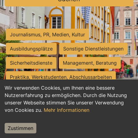
Journalismus, PR, Medien, Kultur
Ausbildungsplätze
Sonstige Dienstleistungen
Sicherheitsdienste
Management, Beratung
Praktika, Werkstudenten, Abschlussarbeiten
Wir verwenden Cookies, um Ihnen eine bessere
Personalwesen
Assistenz, Sekretariat
Nutzererfahrung zu ermöglichen. Durch die Nutzung
unserer Webseite stimmen Sie unserer Verwendung
Hilfskräfte, Aushilfs- und Nebenjobs
von Cookies zu.
Mehr Informationen
Einkauf, Logistik, Materialwirtschaft
Zustimmen
Weiterbildung, Studium, duale Ausbildung