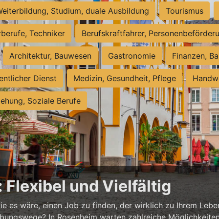
eiterbildung, Studium, duale Ausbildung
Tourismus
rberufe, Techniker
Berufskraftfahrer, Personenbeförder
Architektur, Bauwesen
Gastronomie
Finanzen, Ba
entlicher Dienst
Medizin, Gesundheit, Pflege
Handwe
iehung, Soziale Berufe
Flexibel und Vielfältig
ie es wäre, einen Job zu finden, der wirklich zu Ihrem Lebe
ungswege? In Rosenheim warten zahlreiche Möglichkeiten au