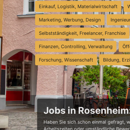
Einkauf, Logistik, Materialwirtschaft
W
Marketing, Werbung, Design
Ingenieu
Selbstständigkeit, Freelancer, Franchise
Finanzen, Controlling, Verwaltung
Öff
Forschung, Wissenschaft
Bildung, Erz
Jobs in Rosenheim: 
Haben Sie sich schon einmal gefragt, w
Arbeitszeiten oder umständliche Bewerb