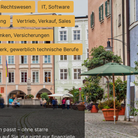
Rechtswesen
IT, Software
ung
Vertrieb, Verkauf, Sales
nken, Versicherungen
rk, gewerblich technische Berufe
n passt – ohne starre
f Sie, die nicht nur finanzielle