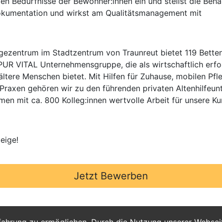
llen Bedürfnisse der Bewohner:innen ein und stellst die Be
okumentation und wirkst am Qualitätsmanagement mit
ezentrum im Stadtzentrum von Traunreut bietet 119 Betten
 PUR VITAL Unternehmensgruppe, die als wirtschaftlich erf
ältere Menschen bietet. Mit Hilfen für Zuhause, mobilen Pfl
Praxen gehören wir zu den führenden privaten Altenhilfeu
en mit ca. 800 Kolleg:innen wertvolle Arbeit für unsere K
eige!
Jetzt Bewerben