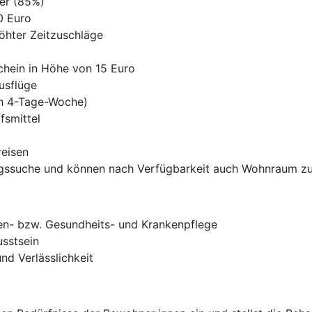
er (85%)
0 Euro
öhter Zeitzuschläge
chein in Höhe von 15 Euro
usflüge
uch 4-Tage-Woche)
fsmittel
reisen
ngssuche und können nach Verfügbarkeit auch Wohnraum zur
en- bzw. Gesundheits- und Krankenpflege
sstsein
nd Verlässlichkeit