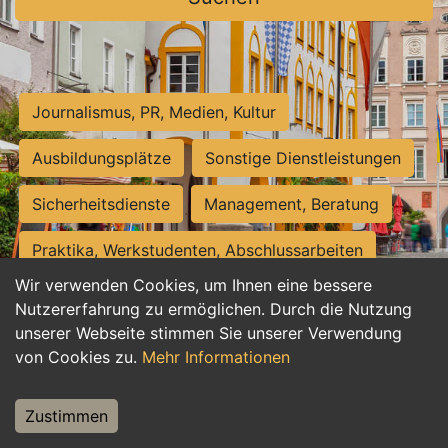
Journalismus, PR, Medien, Kultur
Ausbildungsplätze
Sonstige Dienstleistungen
Sicherheitsdienste
Management, Beratung
Praktika, Werkstudenten, Abschlussarbeiten
Wir verwenden Cookies, um Ihnen eine bessere
Personalwesen
Assistenz, Sekretariat
Nutzererfahrung zu ermöglichen. Durch die Nutzung
unserer Webseite stimmen Sie unserer Verwendung
Hilfskräfte, Aushilfs- und Nebenjobs
von Cookies zu.
Mehr Informationen
Einkauf, Logistik, Materialwirtschaft
Zustimmen
Weiterbildung, Studium, duale Ausbildung