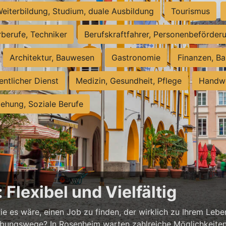
eiterbildung, Studium, duale Ausbildung
Tourismus
rberufe, Techniker
Berufskraftfahrer, Personenbeförder
Architektur, Bauwesen
Gastronomie
Finanzen, Ba
entlicher Dienst
Medizin, Gesundheit, Pflege
Handwe
iehung, Soziale Berufe
Flexibel und Vielfältig
ie es wäre, einen Job zu finden, der wirklich zu Ihrem Lebe
ungswege? In Rosenheim warten zahlreiche Möglichkeiten au