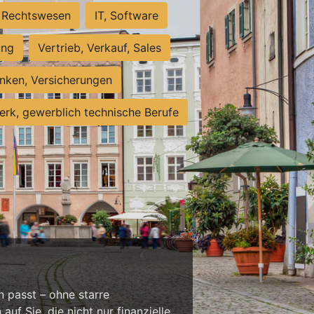
Rechtswesen
IT, Software
ung
Vertrieb, Verkauf, Sales
nken, Versicherungen
rk, gewerblich technische Berufe
n passt – ohne starre
f Sie, die nicht nur finanzielle