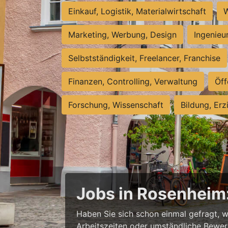
Einkauf, Logistik, Materialwirtschaft
W
Marketing, Werbung, Design
Ingenieu
Selbstständigkeit, Freelancer, Franchise
Finanzen, Controlling, Verwaltung
Öff
Forschung, Wissenschaft
Bildung, Erz
Jobs in Rosenheim: 
Haben Sie sich schon einmal gefragt, w
Arbeitszeiten oder umständliche Bewerb