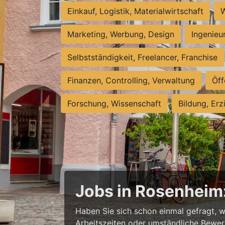
Einkauf, Logistik, Materialwirtschaft
W
Marketing, Werbung, Design
Ingenieu
Selbstständigkeit, Freelancer, Franchise
Finanzen, Controlling, Verwaltung
Öff
Forschung, Wissenschaft
Bildung, Erz
Jobs in Rosenheim: 
Haben Sie sich schon einmal gefragt, w
Arbeitszeiten oder umständliche Bewerb