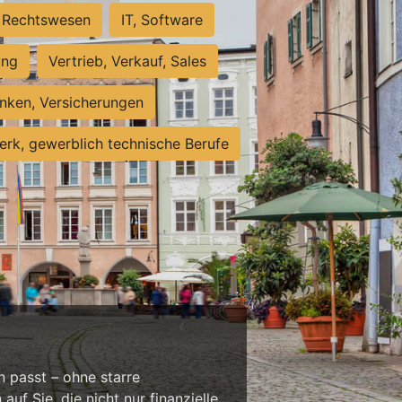
Rechtswesen
IT, Software
ung
Vertrieb, Verkauf, Sales
nken, Versicherungen
rk, gewerblich technische Berufe
n passt – ohne starre
f Sie, die nicht nur finanzielle