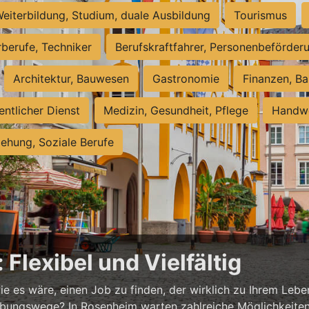
eiterbildung, Studium, duale Ausbildung
Tourismus
rberufe, Techniker
Berufskraftfahrer, Personenbeförder
Architektur, Bauwesen
Gastronomie
Finanzen, Ba
entlicher Dienst
Medizin, Gesundheit, Pflege
Handwe
iehung, Soziale Berufe
Flexibel und Vielfältig
ie es wäre, einen Job zu finden, der wirklich zu Ihrem Lebe
ungswege? In Rosenheim warten zahlreiche Möglichkeiten au