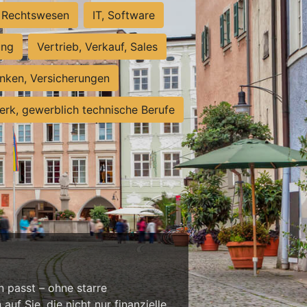
Rechtswesen
IT, Software
ung
Vertrieb, Verkauf, Sales
nken, Versicherungen
rk, gewerblich technische Berufe
n passt – ohne starre
f Sie, die nicht nur finanzielle