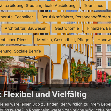
eiterbildung, Studium, duale Ausbildung
Tourismus
rberufe, Techniker
Berufskraftfahrer, Personenbeförder
Architektur, Bauwesen
Gastronomie
Finanzen, Ba
entlicher Dienst
Medizin, Gesundheit, Pflege
Handwe
iehung, Soziale Berufe
Flexibel und Vielfältig
ie es wäre, einen Job zu finden, der wirklich zu Ihrem Lebe
ungswege? In Rosenheim warten zahlreiche Möglichkeiten au