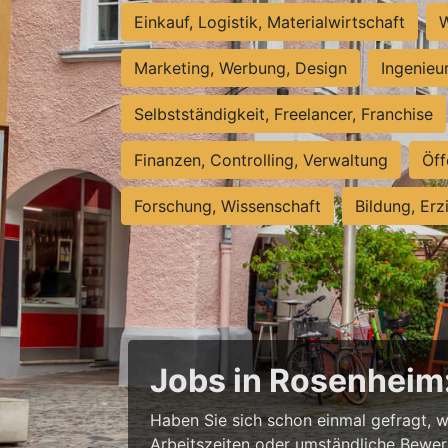
Einkauf, Logistik, Materialwirtschaft
W
Marketing, Werbung, Design
Ingenieu
Selbstständigkeit, Freelancer, Franchise
Finanzen, Controlling, Verwaltung
Öff
Forschung, Wissenschaft
Bildung, Erz
Jobs in Rosenheim: 
Haben Sie sich schon einmal gefragt, w
Arbeitszeiten oder umständliche Bewerb