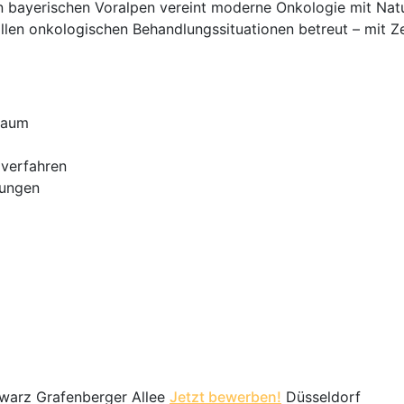
den bayerischen Voralpen vereint moderne Onkologie mit Natu
allen onkologischen Behandlungssituationen betreut – mit Z
lraum
lverfahren
tungen
warz Grafenberger Allee
Jetzt bewerben!
Düsseldorf