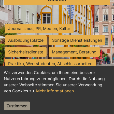
Journalismus, PR, Medien, Kultur
Ausbildungsplätze
Sonstige Dienstleistungen
Sicherheitsdienste
Management, Beratung
Praktika, Werkstudenten, Abschlussarbeiten
Wir verwenden Cookies, um Ihnen eine bessere
Personalwesen
Assistenz, Sekretariat
Nutzererfahrung zu ermöglichen. Durch die Nutzung
unserer Webseite stimmen Sie unserer Verwendung
Hilfskräfte, Aushilfs- und Nebenjobs
von Cookies zu.
Mehr Informationen
Einkauf, Logistik, Materialwirtschaft
Zustimmen
Weiterbildung, Studium, duale Ausbildung