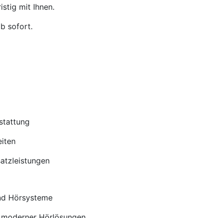
stig mit Ihnen.
b sofort.
stattung
iten
satzleistungen
nd Hörsysteme
 moderner Hörlösungen