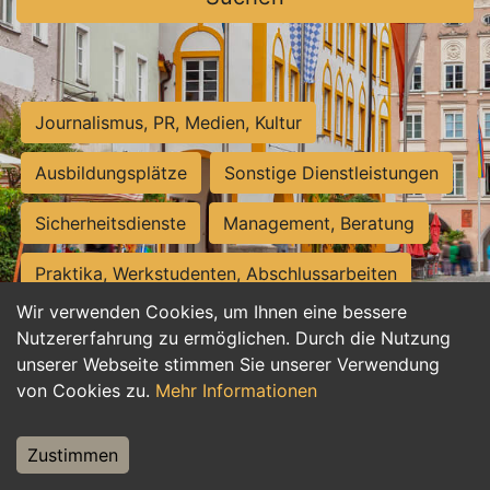
Journalismus, PR, Medien, Kultur
Ausbildungsplätze
Sonstige Dienstleistungen
Sicherheitsdienste
Management, Beratung
Praktika, Werkstudenten, Abschlussarbeiten
Wir verwenden Cookies, um Ihnen eine bessere
Personalwesen
Assistenz, Sekretariat
Nutzererfahrung zu ermöglichen. Durch die Nutzung
unserer Webseite stimmen Sie unserer Verwendung
Hilfskräfte, Aushilfs- und Nebenjobs
von Cookies zu.
Mehr Informationen
Einkauf, Logistik, Materialwirtschaft
Zustimmen
Weiterbildung, Studium, duale Ausbildung